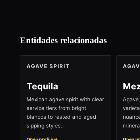
Entidades relacionadas
AGAVE SPIRIT
AGAV
Tequila
Mez
Mexican agave spirit with clear
Agave s
service tiers from bright
variet
blancos to rested and aged
nuance
sipping styles.
mineral
Open profile
Open pr