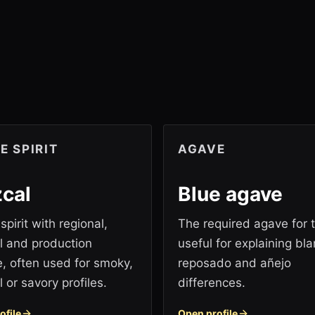
E SPIRIT
AGAVE
cal
Blue agave
pirit with regional,
The required agave for t
al and production
useful for explaining bla
, often used for smoky,
reposado and añejo
 or savory profiles.
differences.
ofile
Open profile