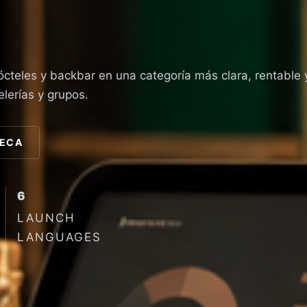
ócteles y backbar en una categoría más clara, rentable 
elerías y grupos.
TECA
6
LAUNCH
LANGUAGES